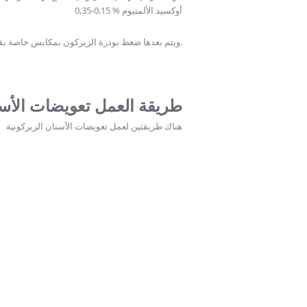
أوكسيد الألمنيوم % 0,15-0,35
ويتم بعدها ضغط بودرة الزيركون بمكابس خاصة بقوة 8000 طن ودرجة حرارة 500 د.م لنحصل بعدها على بلوكات الزيركون بمقاسات متعددة وجاهزة للاستخدام.
طريقة العمل تعويضات الأسن
هناك طريقتين لعمل تعويضات الأسنان الزيركونية