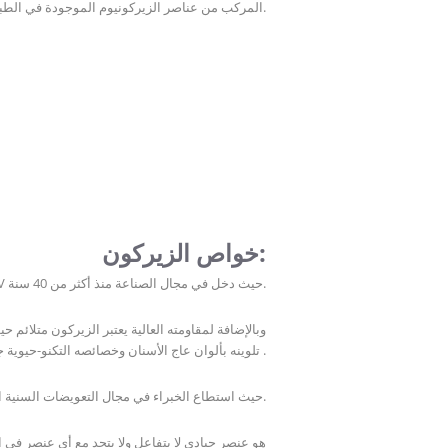
,حيث يستخلص منه ثاني أوكسيد الزيركون (Zr O2) المركب من عناصر الزيركونيوم الموجودة في الطبيعة , وهو مستقر جزيئيا بواسطة الايثيريوم.
خواص الزيركون:
يمتلك الزيركون صفات ايجابية مثل قابليته العالية للانثناء 1400 Mpa وقساوة تصل حتى 1800 HV حيث دخل في مجال الصناعة منذ أكثر من 40 سنة.
وبالإضافة لمقاومته العالية يعتبر الزيركون متلائم 
تلوينه بألوان عاج الأسنان وخصائصه التكنو-حيوية جعلته متلائم حيويا وبجودة عالية في مجال طب الأسنان التجميلي والتعويض على الزرع .
حيث استطاع الخبراء في مجال التعويضات السنية التحرر من التعويضات التقليدية (السيراميك ذا القلب المعدني) واستبدالها بالزيركون.