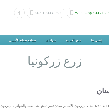
0021670037980
WhatsApp : 00 216 9
إتصل بنا
صور العيادة
شهادات
سياحة صيانة الأسنان
زرع زركونيا
نان
معدن الزيركون بالأساس معدن ثمين تصنع منه الحلي والجواهر ، الزيركون هو عنصر مركب ينتمي إلى تصنيف السيل