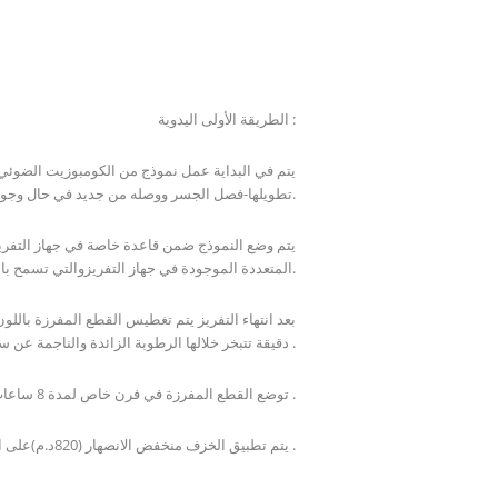
الطريقة الأولى اليدوية :
تطويلها-فصل الجسر ووصله من جديد في حال وجود قلقلة) وتؤخذ عضة شمعية فوق الكومبوزيت وترسل إلى المختبر.
المتعددة الموجودة في جهاز التفريزوالتي تسمح بالوصول إلى جميع الزوايا والأماكن المراد فرزها.
دقيقة تتبخر خلالها الرطوبة الزائدة والناجمة عن سائل التغطيس .
4- توضع القطع المفرزة في فرن خاص لمدة 8 ساعات تصل خلالها الحرارة إلى 1500د.م حيث يكتسب الزيركون القساوة المطلوبة .
5- يتم تطبيق الخزف منخفض الانصهار (820د.م)على الزيركون حيث يشذب ويلمع مثل الخزف العادي .