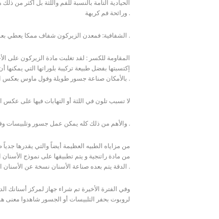
ورائحة فم كريهة .
2 – الشفافية: فمعدن الزيركون شفاف ممكا يعطي بعداً جمالياً عظيماً لتركيبات .
إكتسبتها بفضل طبيعة تركيبة بلوراتها التي يمكنها
بالأمكان صناعة جسور طويلة وفول ماوس بعكس الأنسرام والهاي سرام الذي بالأساس لا يصنع منه جسور .
4- لا تسبب تلون في اللثة أو التهابات فيها على عكس
5- والأهم من ذلك كله يمكن عمل جسور وتلبيسات وفينير ( وجوه تلصق على الأسنان ) ذات الوان فاتحة ( ابتسامة هوليود ) .
من مادة راتنجية و يتم تطبيقها على نموذج الأسنان 
الدقة يتم بعده صناعة الأسنان نسخة عن الأسنان التي في فم المراجع .
لروبوت بحفر التلبيسات أو الجسور شاهدوا معنى هذ