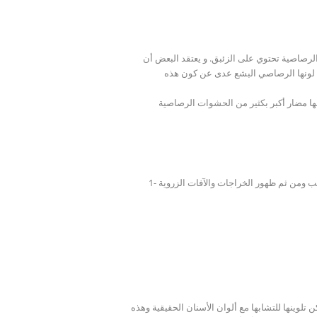
رصاصية تحتوي على الزئبق. و يعتقد البعض أن
ن لونها الرصاصي البشع عدى عن كون هذه
ت لها مضار أكبر بكثير من الحشوات الرصاصية
ب ومن ثم ظهور الخراجات والآفات الزروية
تلوينها للتشابها مع ألوان الأسنان الحقيقية وهذه