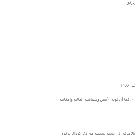
 كما أن لونه الأبيض وشفافيته العالية وإمكانية
والزيركون Zr O2 هو عنصر حيادي لا يتفاعل ولا يتحد مع أي عنصر في الطبيعة لذلك قام الخبراء بإضافة نسبة حوالي 5% من الايثيريوم (العنصر الفلزي النادر) بالإضافة إلى نسبة بسيطة من