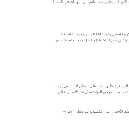
1- الحيادية التامة بالنسبة للفم واللثة بل أكثر من ذلك هي تنشط عملية الاندماج مع اللثة المحيطة بالتلبيسات أو التيجان وبذلك تخفي المشاكل التي كان يعاني منه الناس من التهابات في اللثة
3- المقاومة للكسر : لقد تغلبت مادة الزيركون على الأجيال السابقة من التركيبات الشفافة والخالية من المعدن ( مثل الإنسرام والهايسرام ) كونها اقسى وغير قابلة للكسر وهذه الخاصية
تهاعلى ذاكرة داخلية ) وبفضل هذه الخاصية أصبح
6-من مزاياه الطبيه العظيمة أيضاً والتي يقدرها جدياً طبيب الأسنان وهي أنه يتم عمل القبعات للدعامات ( الدعامات هي الأسنان المحفوفة و المصغرة والتي توجد على المثال الجبصيني ) )
 ، بحيث ينتج في النهاية مثال عن الأسنان عالي
7- وفي الفترة الأخيرة تم شراء جهاز لمركز أسنانك الدولي يعمل على الكمبيوتر يمكنه بشكل أي وبدقة متانهية أن يصور الفم ومن ثم يتم تصميم الأسنان على الكمبيوتر ثم يعطى الأمر