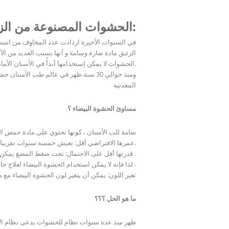
الحشوات المصنوعة من الزيركون الثمين:
في السنوات الأخيرة ازدادت عدد المخاوف من استخ
الزئبق مادة ضارة وسامة و أنها تسبب العديد من 
الحشوات لا يمكن إستخدامها أبدأً في الأسنان الأمامية.
ومنذ حوالي 30 سنة ظهر في عالم طب ال
المعدنية
مساوئ الحشوة البيضاء ؟
1- سامة للب الأسنان ، كونها تحتوي على مادة حمض
2- عمرها الافتراضي أقل: تعيش خمسة سنوات تقريبا.
3- قدرتها أقل على الاحتمال: تحت ضغط المضغ يمكن كسر الحشوة البيضاء بسرعة أكبر وخاصة عند مناطق الضغط في الأسنان الخلفية .
لذا فإنه لا يمكن استخدام الحشوة البيضاء لعلاج حالات التسوس الكبيرة خاصة في الأسنان الخلفية .
تغير اللون: يمكن أن يتغير لون الحشوة البيضاء مع 
ما هو الحل ؟؟؟
ظهر منذ عدة سنوات نظام للحشوات يدعى نظام الإنلي 