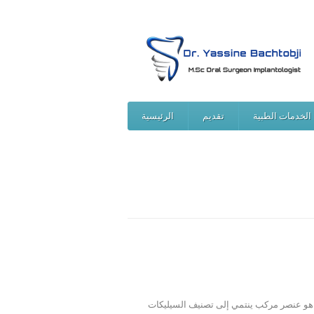
الخدمات الطبية
تقديم
الرئيسية
يكات (Zr Si O4 ) اكتشف عام 1789 من قبل العالم (M.H.Klaproth )