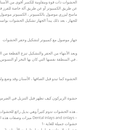
الحشوات ذات قوة ومقاومة للكسر أقوى من الأسنان نف
عن طريق الكمبيوتر أو عن طريق آلة خاصة للفرز 
ماسح ليزري موصول بالكمبيوتر ، الكمبيوتر موصول ب
للجهاز ، بعد ذلك يبدأ الجهاز تشكيل الحشوات بواس
جهاز موصول مع كمبيوتر لتشكيل وحفر الحشوات
وبعد الأنتهاء من الحفر والتشكيل تنزع القطعة من 
في المنطقة نفسها التي كان بها النخر أو التسوس .
الحشوة كما تبدو قبل الصاقها ، الأسنان وقد وضع و
حشوة الزيركون كيف تظهر قبل التنزيل في الضرس
هذه الحشوات تدوم كثيراً وهي بديل رائع للحشوات الفضية الغير محببة اللون وللحشوات البيضاء الراتنجية التي تتصلب بالضوء ولجميع أنواع الحشوات الأخرى .
ميزات وصفات هذه الحشوات الأنلي أو الأونلي Dental inlays and onlays –
1- حشوات جميلة للغاية
2- حشوات لا معادن فيها ولونها مثل لون الأسنان