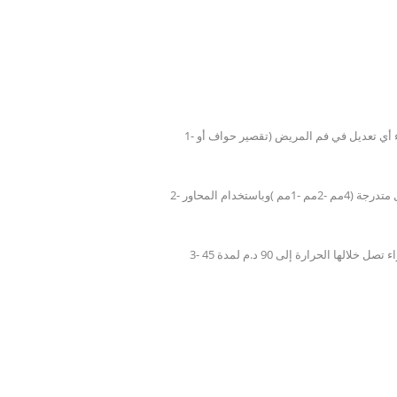
1- يتم في البداية عمل نموذج من الكومبوزيت الضوئي الخاص للتاج أو الجسر حيث تتم تجربته في فم المريض من قبل الطبيب , ويمكن إجراء أي تعديل في فم المريض (تقصير حواف أو
2- يتم وضع النموذج ضمن قاعدة خاصة في جهاز التفريز وتوضع في الجهة المقابلة بلوكة الزيركون حيث يتم التفريز على عدة مراحل وبسنابل متدرجة (4مم -2مم -1مم )وباستخدام المحاور
3- بعد انتهاء التفريز يتم تغطيس القطع المفرزة باللون المناسب والمرسل من قبل الطبيب ثم توضع تحت ضوء خاص من الأشعة تحت الحمراء تصل خلالها الحرارة إلى 90 د.م لمدة 45