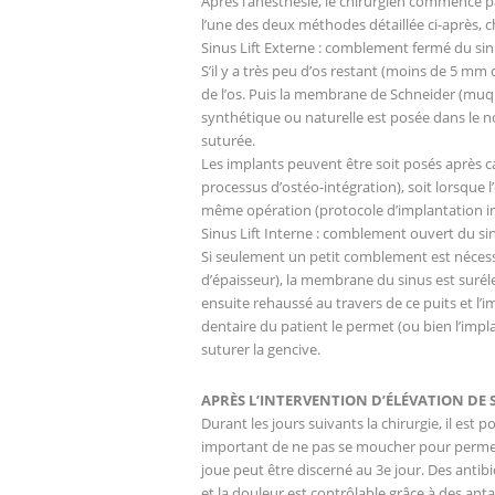
Après l’anesthésie, le chirurgien commence par
l’une des deux méthodes détaillée ci-après, c
Sinus Lift Externe : comblement fermé du si
S’il y a très peu d’os restant (moins de 5 mm 
de l’os. Puis la membrane de Schneider (muque
synthétique ou naturelle est posée dans le no
suturée.
Les implants peuvent être soit posés après cal
processus d’ostéo-intégration), soit lorsque l
même opération (protocole d’implantation imm
Sinus Lift Interne : comblement ouvert du si
Si seulement un petit comblement est nécessa
d’épaisseur), la membrane du sinus est suréle
ensuite rehaussé au travers de ce puits et l’
dentaire du patient le permet (ou bien l’implan
suturer la gencive.
APRÈS L’INTERVENTION D’ÉLÉVATION DE 
Durant les jours suivants la chirurgie, il est 
important de ne pas se moucher pour permett
joue peut être discerné au 3e jour. Des antibi
et la douleur est contrôlable grâce à des anta