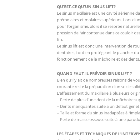
QU’EST-CE QU’UN SINUS LIFT?
Le sinus maxillaire est une cavité aérienne da
prémolaires et molaires supérieurs. Lors d’un
pour l’organisme, alors il se résorbe naturel
pression de l’air contenue dans ce couloir o
fin.
Le sinus lift est donc une intervention de rout
dentaires, tout en protégeant le plancher du s
fonctionnement de la mâchoire et des dents.
QUAND FAUT-IL PRÉVOIR SINUS LIFT ?
Bien qu’il y ait de nombreuses raisons de vo
courante reste la préparation d’un socle soli
L’affaissement du maxillaire à plusieurs ori
– Perte de plus d’une dent de la mâchoire su
– Dents manquantes suite à un défaut génét
– Taille et forme du sinus inadaptées à l’impl
– Perte de masse osseuse suite à une parodon
LES ÉTAPES ET TECHNIQUES DE L’INTERV