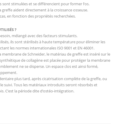
es sont stimulées et se différencient pour former l’os.
la greffe aident directement à la croissance osseuse.
cas, en fonction des propriétés recherchées.
ILISÉS ?
besoin, mélangé avec des facteurs stimulants.
lisés, ils sont stérilisés à haute température pour éliminer les
ctant les normes internationales ISO 9001 et EN 46001.
 la membrane de Schneider, le matériau de greffe est inséré sur le
synthétique de collagène est placée pour protéger la membrane
omblement ne se disperse. Un espace clos est ainsi formé,
loppement.
dentaire plus tard, après cicatrisation complète de la greffe, ou
e suivi. Tous les matériaux introduits seront résorbés et
s. C’est la période dite d’ostéo-intégration.