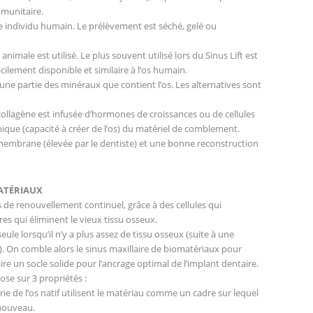
mmunitaire.
tre individu humain. Le prélèvement est séché, gelé ou
nimale est utilisé. Le plus souvent utilisé lors du Sinus Lift est
acilement disponible et similaire à l’os humain.
 une partie des minéraux que contient l’os. Les alternatives sont
collagène est infusée d’hormones de croissances ou de cellules
que (capacité à créer de l’os) du matériel de comblement.
 membrane (élevée par le dentiste) et une bonne reconstruction
MATÉRIAUX
de renouvellement continuel, grâce à des cellules qui
res qui éliminent le vieux tissu osseux.
eule lorsqu’il n’y a plus assez de tissu osseux (suite à une
. On comble alors le sinus maxillaire de biomatériaux pour
re un socle solide pour l’ancrage optimal de l’implant dentaire.
se sur 3 propriétés :
rie de l’os natif utilisent le matériau comme un cadre sur lequel
 nouveau.