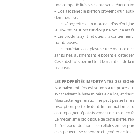
une compatibilité excellente sans réaction i
– L’os allogène : le greffon provient d’un au
déminéralisé.
– Les xénogreffes : un morceau d’os d’origine a
le Bio-Oss, ce substitut d’origine bovine est f
– Les produits synthétiques : ils contiennent
nombreuses.
– Les matériaux alloplastes : une matrice de 
sanguines, augmentant le potentiel ostéogéni
Ces substituts permettent le maintien de la
osseuse.
LES PROPRIÉTÉS IMPORTANTES DES BIO
Normalement, l’os est soumis à un processus 
synthétisent la base minérale de l’os, et d’aut
Mais cette régénération ne peut pas se faire s
résorption, perte de dent, inflammation…etc)
accompagner l’épaississement de l’os et en fai
Le mécanisme biologique de cette greffe, repo
1. L’ostéoconduction : Les cellules en périphé
elles peuvent se rependre et générer de l’os