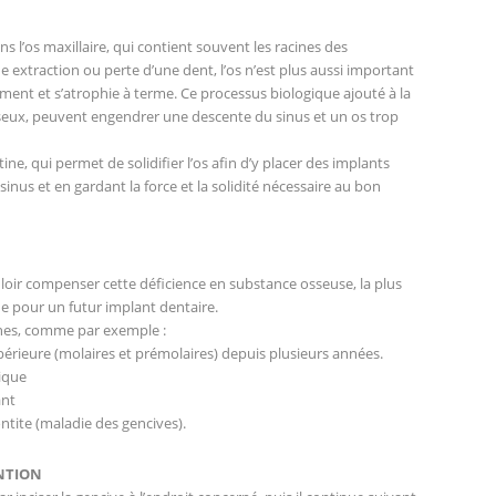
ns l’os maxillaire, qui contient souvent les racines des
e extraction ou perte d’une dent, l’os n’est plus aussi important
lement et s’atrophie à terme. Ce processus biologique ajouté à la
sseux, peuvent engendrer une descente du sinus et un os trop
ine, qui permet de solidifier l’os afin d’y placer des implants
inus et en gardant la force et la solidité nécessaire au bon
uloir compenser cette déficience en substance osseuse, la plus
de pour un futur implant dentaire.
gines, comme par exemple :
périeure (molaires et prémolaires) depuis plusieurs années.
ique
ant
tite (maladie des gencives).
ENTION