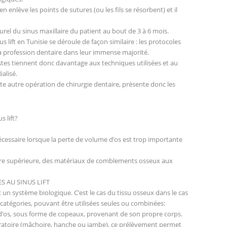
en enlève les points de sutures (ou les fils se résorbent) et il
urel du sinus maxillaire du patient au bout de 3 à 6 mois.
s lift en Tunisie se déroule de façon similaire : les protocoles
la profession dentaire dans leur immense majorité.
stes tiennent donc davantage aux techniques utilisées et au
éalisé.
te autre opération de chirurgie dentaire, présente donc les
s lift?
nécessaire lorsque la perte de volume d’os est trop importante
hoire supérieure, des matériaux de comblements osseux aux
S AU SINUS LIFT
un système biologique. C’est le cas du tissu osseux dans le cas
 catégories, pouvant être utilisées seules ou combinées:
e d’os, sous forme de copeaux, provenant de son propre corps.
ratoire (mâchoire, hanche ou jambe), ce prélèvement permet