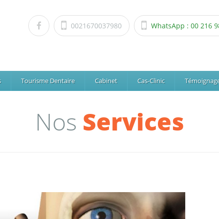
0021670037980
WhatsApp : 00 216 9
s
Tourisme Dentaire
Cabinet
Cas-Clinic
Témoignag
Nos
Services