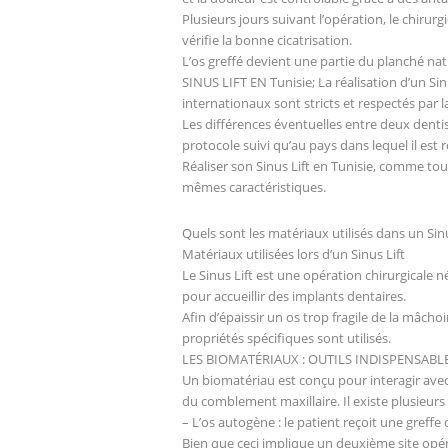
Plusieurs jours suivant l’opération, le chirurgi
vérifie la bonne cicatrisation.
L’os greffé devient une partie du planché nat
SINUS LIFT EN Tunisie; La réalisation d’un Sinu
internationaux sont stricts et respectés par 
Les différences éventuelles entre deux denti
protocole suivi qu’au pays dans lequel il est r
Réaliser son Sinus Lift en Tunisie, comme tou
mêmes caractéristiques.
Quels sont les matériaux utilisés dans un Sinu
Matériaux utilisées lors d’un Sinus Lift
Le Sinus Lift est une opération chirurgicale 
pour accueillir des implants dentaires.
Afin d’épaissir un os trop fragile de la mâc
propriétés spécifiques sont utilisés.
LES BIOMATÉRIAUX : OUTILS INDISPENSABLE
Un biomatériau est conçu pour interagir avec 
du comblement maxillaire. Il existe plusieurs
– L’os autogène : le patient reçoit une greff
Bien que ceci implique un deuxième site opé