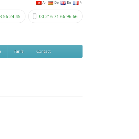
Ar
De
En
Fr
8 56 24 45
00 216 71 66 96 66
e
Tarifs
Contact