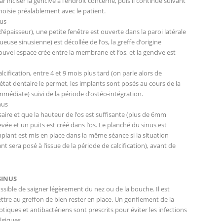
 inciser la gencive à l’endroit concerné, puis il continue suivant
hoisie préalablement avec le patient.
nus
d’épaisseur), une petite fenêtre est ouverte dans la paroi latérale
use sinusienne) est décollée de l’os, la greffe d’origine
uvel espace crée entre la membrane et l’os, et la gencive est
cification, entre 4 et 9 mois plus tard (on parle alors de
’état dentaire le permet, les implants sont posés au cours de la
édiate) suivi de la période d’ostéo-intégration.
nus
ire et que la hauteur de l’os est suffisante (plus de 6mm
vée et un puits est créé dans l’os. Le planché du sinus est
implant est mis en place dans la même séance si la situation
t sera posé à l’issue de la période de calcification), avant de
SINUS
possible de saigner légèrement du nez ou de la bouche. Il est
re au greffon de bien rester en place. Un gonflement de la
otiques et antibactériens sont prescrits pour éviter les infections
lgiques.