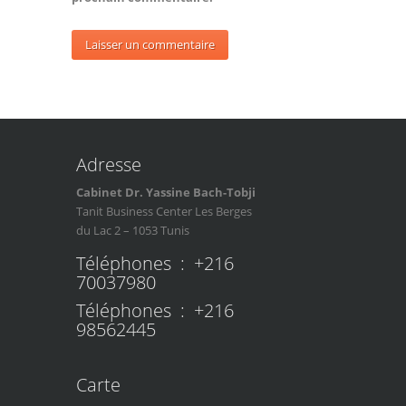
Adresse
Cabinet Dr. Yassine Bach-Tobji
Tanit Business Center Les Berges
du Lac 2 – 1053 Tunis
Téléphones : +216
70037980
Téléphones : +216
98562445
Carte