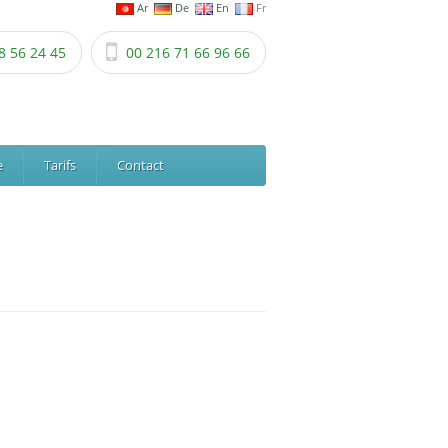
Ar
De
En
Fr
8 56 24 45
00 216 71 66 96 66
e
Tarifs
Contact