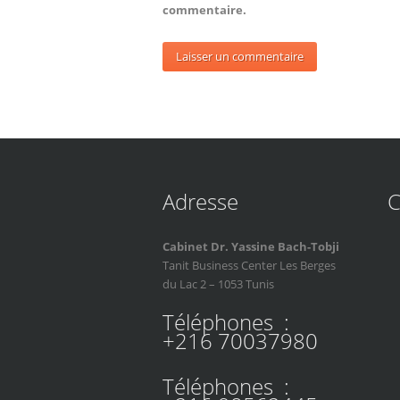
commentaire.
Adresse
C
Cabinet Dr. Yassine Bach-Tobji
Tanit Business Center Les Berges
du Lac 2 – 1053 Tunis
Téléphones :
+216 70037980
Téléphones :