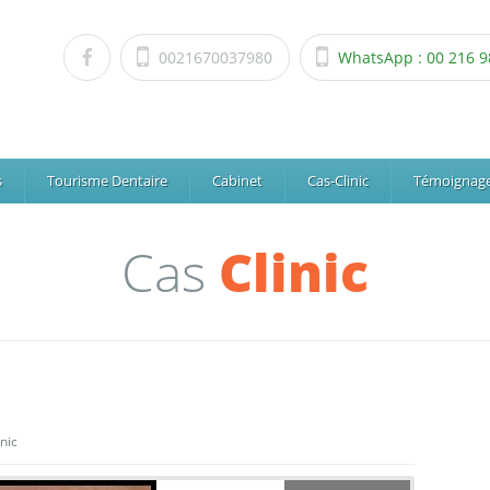
0021670037980
WhatsApp : 00 216 9
s
Tourisme Dentaire
Cabinet
Cas-Clinic
Témoignag
Cas
Clinic
inic