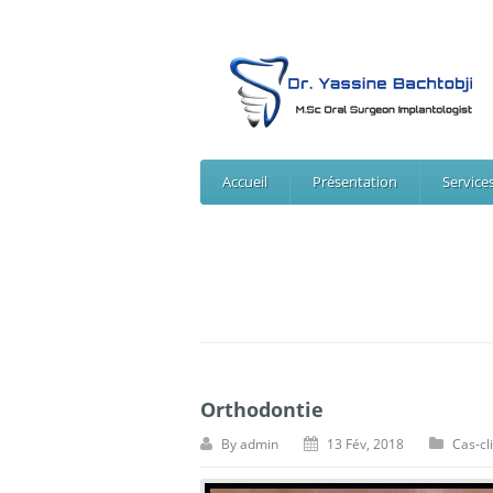
Accueil
Présentation
Service
Orthodontie
By
admin
13 Fév, 2018
Cas-cl