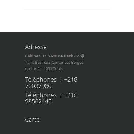
Adresse
Cabinet Dr. Yassine Bach-Tobji
Tanit Business Center Les Berges
du Lac 2 – 1053 Tunis
Téléphones : +216
70037980
Téléphones : +216
98562445
Carte