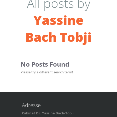
All posts by
Yassine
Bach Tobji
No Posts Found
Please try a different search term!
Adresse
Cabinet Dr. Yassine Bach-Tobji