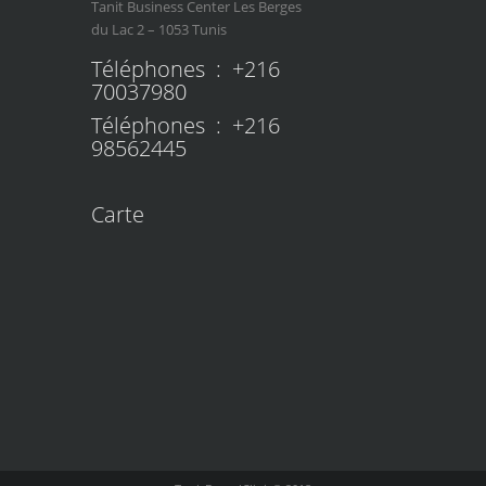
Tanit Business Center Les Berges
du Lac 2 – 1053 Tunis
Téléphones : +216
70037980
Téléphones : +216
98562445
Carte