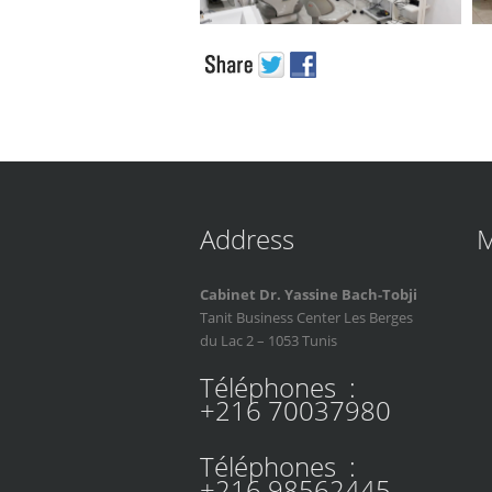
Address
Cabinet Dr. Yassine Bach-Tobji
Tanit Business Center Les Berges
du Lac 2 – 1053 Tunis
Téléphones :
+216 70037980
Téléphones :
+216 98562445