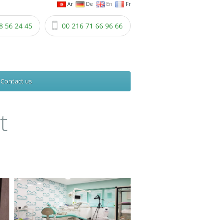
Ar
De
En
Fr
8 56 24 45
00 216 71 66 96 66
Contact us
t