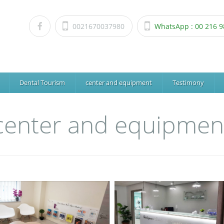
0021670037980
WhatsApp : 00 216 9
Dental Tourism
center and equipment
Testimony
center and equipmen