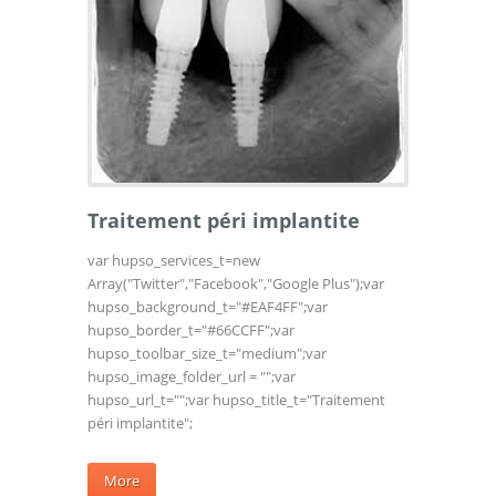
Traitement péri implantite
var hupso_services_t=new
Array("Twitter","Facebook","Google Plus");var
hupso_background_t="#EAF4FF";var
hupso_border_t="#66CCFF";var
hupso_toolbar_size_t="medium";var
hupso_image_folder_url = "";var
hupso_url_t="";var hupso_title_t="Traitement
péri implantite";
More